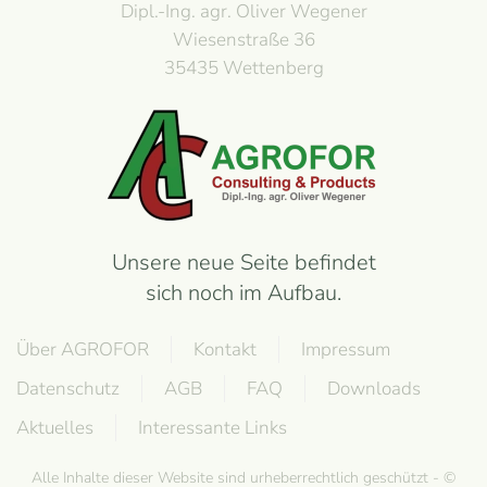
Dipl.-Ing. agr. Oliver Wegener
Wiesenstraße 36
35435 Wettenberg
Unsere neue Seite befindet
sich noch im Aufbau.
Über AGROFOR
Kontakt
Impressum
Datenschutz
AGB
FAQ
Downloads
Aktuelles
Interessante Links
Alle Inhalte dieser Website sind urheberrechtlich geschützt - ©