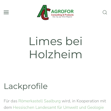
Zum Hauptinhalt springen
Limes bei
Holzheim
Lackprofile
Für das
Römerkastell Saalburg
wird, in Kooperation mit
dem
Hessischen Landesamt für Umwelt und Geologie