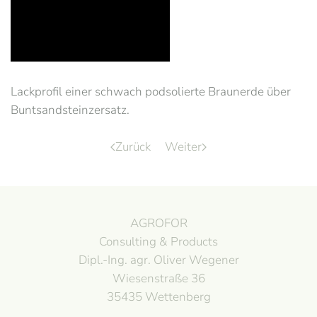
Lackprofil einer schwach podsolierte Braunerde über
Buntsandsteinzersatz.
Zurück
Weiter
AGROFOR
Consulting & Products
Dipl.-Ing. agr. Oliver Wegener
Wiesenstraße 36
35435 Wettenberg