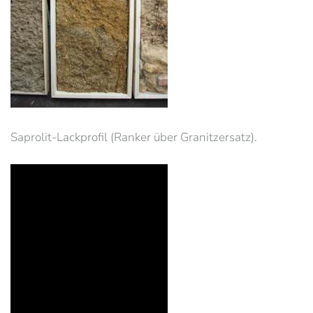
Saprolit-Lackprofil (Ranker über Granitzersatz).