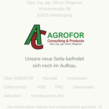
Dipl.-Ing. agr. Oliver Wegener
Wiesenstraße 36
35435 Wettenberg
Unsere neue Seite befindet
sich noch im Aufbau.
Über AGROFOR
Kontakt
Impressum
Datenschutz
AGB
FAQ
Downloads
Aktuelles
Interessante Links
Alle Inhalte dieser Website sind urheberrechtlich geschützt - ©