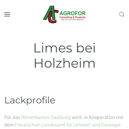
Skip to main content
Limes bei
Holzheim
Lackprofile
Für das
Römerkastell Saalburg
wird, in Kooperation mit
dem
Hessischen Landesamt für Umwelt und Geologie