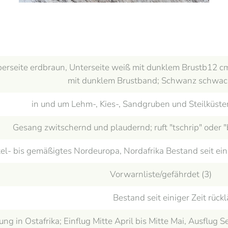
berseite erdbraun, Unterseite weiß mit dunklem Brustb12 cm
mit dunklem Brustband; Schwanz schwac
in und um Lehm-, Kies-, Sandgruben und Steilküste
Gesang zwitschernd und plaudernd; ruft "tschrip" oder "
tel- bis gemäßigtes Nordeuropa, Nordafrika Bestand seit eini
Vorwarnliste/gefährdet (3)
Bestand seit einiger Zeit rückl
ng in Ostafrika; Einflug Mitte April bis Mitte Mai, Ausflug