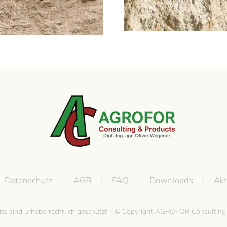
Datenschutz
AGB
FAQ
Downloads
Akt
site sind urheberrechtlich geschützt - © Copyright AGROFOR Consultin