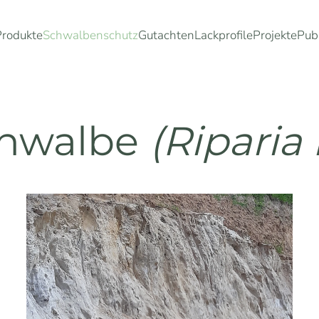
Produkte
Schwalbenschutz
Gutachten
Lackprofile
Projekte
Pub
chwalbe
(Riparia 
Ansehen