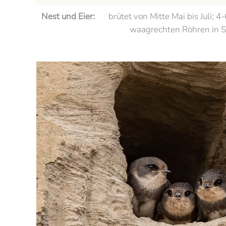
Nest und Eier:
brütet von Mitte Mai bis Juli; 
waagrechten Röhren in S
Ansehen