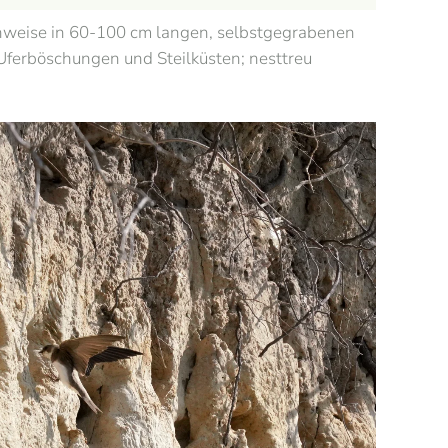
onienweise in 60-100 cm langen, selbstgegrabenen
Uferböschungen und Steilküsten; nesttreu
Ansehen